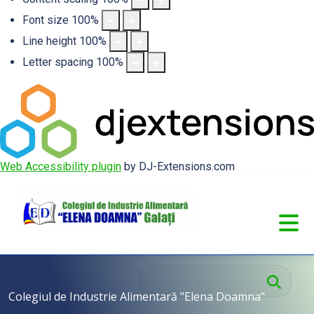
Font size
100
%
Line height
100
%
Letter spacing
100
%
Web Accessibility plugin
by DJ-Extensions.com
Cau
Colegiul de Industrie Alimentară "Elena Doamna"