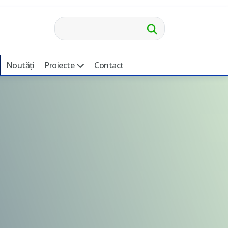
Cautare
Noutăți
Proiecte
Contact
Proiecte Erasmus+
Acreditare Erasmus+