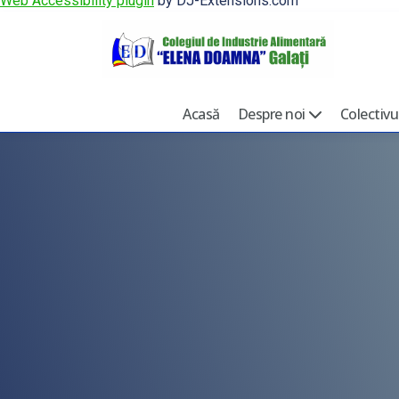
Web Accessibility plugin
by DJ-Extensions.com
Acasă
Despre noi
Colectivu
Echipa managerială
Profeso
Cine suntem
Personal
Oferta educațională
Personal
Spații de învățământ
Orarul școlii
Documente școlare
CDL
Buget