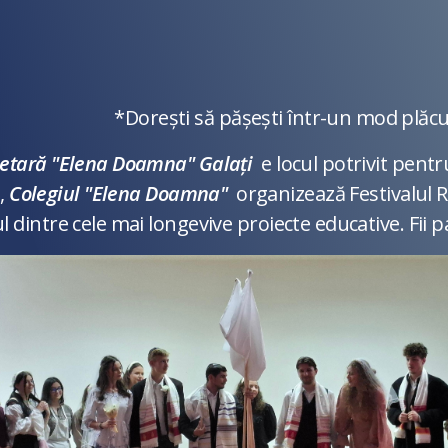
tr-un mod plăcut ,,de pe scena șc
imetară "Elena Doamna" Galați
e locul potrivit pentr
i,
Colegiul "Elena Doamna"
organizează Festivalul R
nul dintre cele mai longevive proiecte educative. Fii