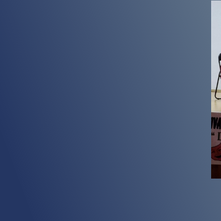
Legislație
Hotărâri C.A.
*Vrei să