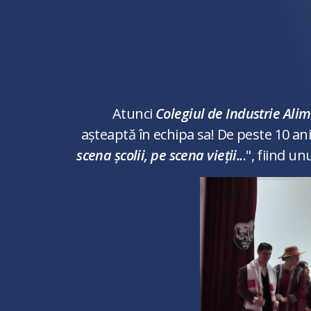
*Dorești să pășești în
Atunci
Colegiul de Industrie Al
așteaptă în echipa sa! De peste 10 an
scena școlii, pe scena vieții..
.", fiind u