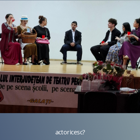
Examen de certificare a competențelor profesionale
Cursuri de specializare
-ți testezi
actoricesc?