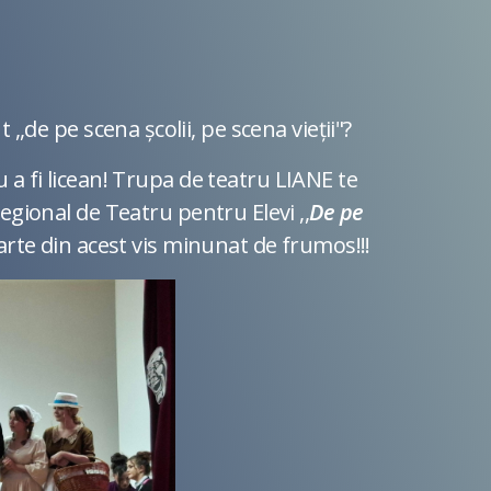
olii, pe scena vieții"?
u a fi licean! Trupa de teatru LIANE te
egional de Teatru pentru Elevi ,,
De pe
 parte din acest vis minunat de frumos!!!